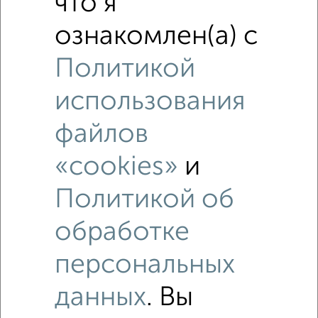
что я
ознакомлен(а) с
Политикой
использования
файлов
«cookies»
и
Политикой об
обработке
Рядом, с меньшей ценой
Недалеко от Героя России Эдуарда Белана 16 с ценой
персональных
ниже
данных
. Вы