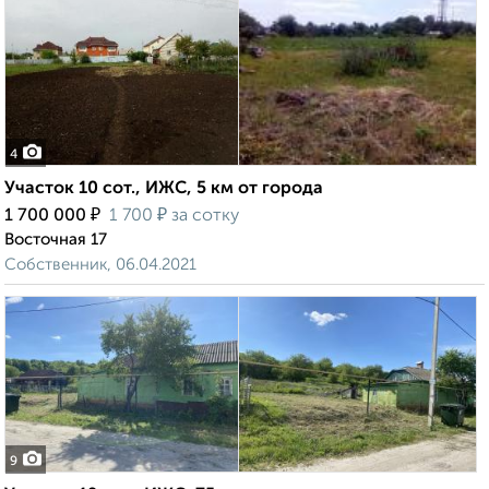
4
Участок 10 сот., ИЖС, 5 км от города
₽
₽
1 700 000
1 700
за сотку
Восточная 17
Собственник, 06.04.2021
9