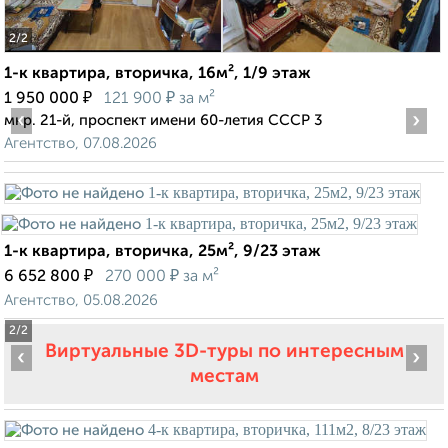
2
/2
1-к квартира, вторичка, 16м², 1/9 этаж
₽
₽
1 950 000
121 900
за м²
‹
›
мкр. 21-й, проспект имени 60-летия СССР 3
Агентство, 07.08.2026
1-к квартира, вторичка, 25м², 9/23 этаж
₽
₽
6 652 800
270 000
за м²
Агентство, 05.08.2026
2
/2
Виртуальные 3D-туры по интересным
‹
›
местам