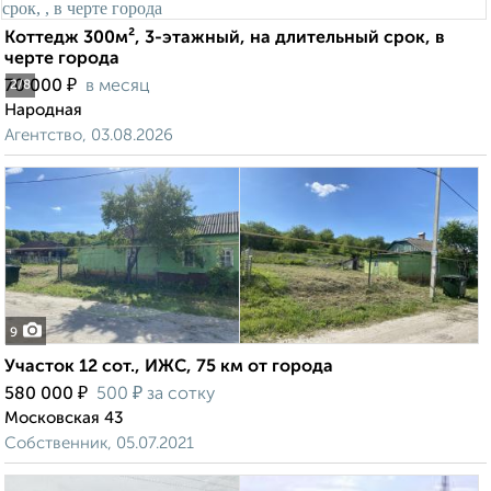
Коттедж 300м², 3-этажный, на длительный срок, в
черте города
₽
70 000
в месяц
2
/8
Народная
Агентство, 03.08.2026
9
Участок 12 сот., ИЖС, 75 км от города
₽
₽
580 000
500
за сотку
Московская 43
Собственник, 05.07.2021