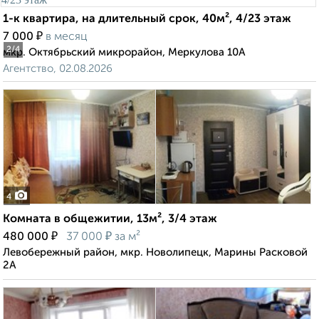
1-к квартира, на длительный срок, 40м², 4/23 этаж
₽
7 000
в месяц
2
/4
мкр. Октябрьский микрорайон, Меркулова 10А
Агентство, 02.08.2026
4
Комната в общежитии, 13м², 3/4 этаж
₽
₽
480 000
37 000
за м²
Левобережный район, мкр. Новолипецк, Марины Расковой
2А