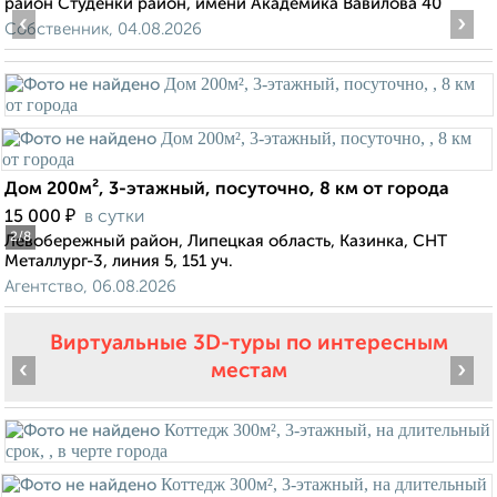
район Студёнки район, имени Академика Вавилова 40
‹
›
Собственник, 04.08.2026
Дом 200м², 3-этажный, посуточно, 8 км от города
₽
15 000
в сутки
2
/8
Левобережный район, Липецкая область, Казинка, СНТ
Металлург-3, линия 5, 151 уч.
Агентство, 06.08.2026
Виртуальные 3D-туры по интересным
‹
›
местам