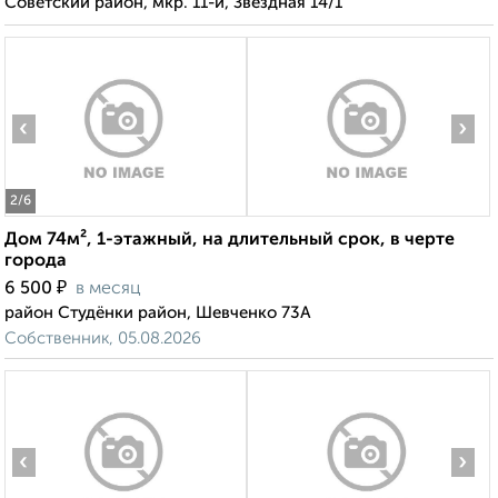
Советский район, мкр. 11-й, Звёздная 14/1
‹
›
2
/6
Дом 74м², 1-этажный, на длительный срок, в черте
города
₽
6 500
в месяц
район Студёнки район, Шевченко 73А
Собственник, 05.08.2026
‹
›