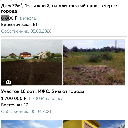
Дом 72м², 1-этажный, на длительный срок, в черте
города
₽
6 000
в месяц
2
/7
Биологическая 61
Собственник, 05.08.2026
4
Участок 10 сот., ИЖС, 5 км от города
₽
₽
1 700 000
1 700
за сотку
Восточная 17
Собственник, 06.04.2021