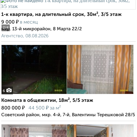
1-к квартира, на длительный срок, 30м², 3/5 этаж
₽
9 000
в месяц
2
/4
мкр. 13-й микрорайон, 8 Марта 22/2
Агентство, 08.08.2026
6
Комната в общежитии, 18м², 5/5 этаж
₽
₽
800 000
44 500
за м²
Советский район, мкр. 4-й, 7-й, Валентины Терешковой 28/5