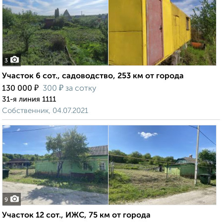
3
Участок 6 сот., садоводство, 253 км от города
₽
₽
130 000
300
за сотку
31-я линия 1111
Собственник, 04.07.2021
9
Участок 12 сот., ИЖС, 75 км от города