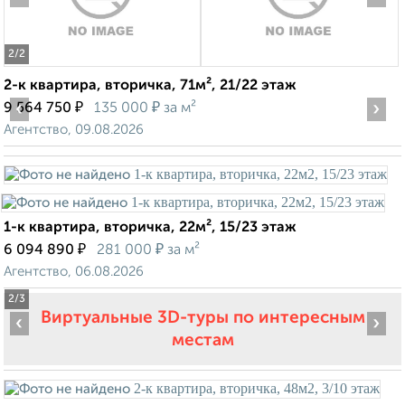
2
/2
2-к квартира, вторичка, 71м², 21/22 этаж
‹
₽
₽
›
9 564 750
135 000
за м²
Агентство, 09.08.2026
1-к квартира, вторичка, 22м², 15/23 этаж
₽
₽
6 094 890
281 000
за м²
Агентство, 06.08.2026
2
/3
Виртуальные 3D-туры по интересным
‹
›
местам