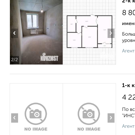
2-к 
8 8
имен
‹
›
Больш
уровн
Агент
2
/2
1-к 
4 2
По вс
"ИНСТ
‹
›
Агент