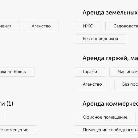
Аренда земельных 
чения
Агенство
ИЖС
Садоводст
Без посредников
Аренда гаржей, м
ражные боксы
Гаражи
Машиноме
Агенство
Без по
 (1)
Аренда коммерчес
Офисное помещение
ое помещение
Помещение свободного н