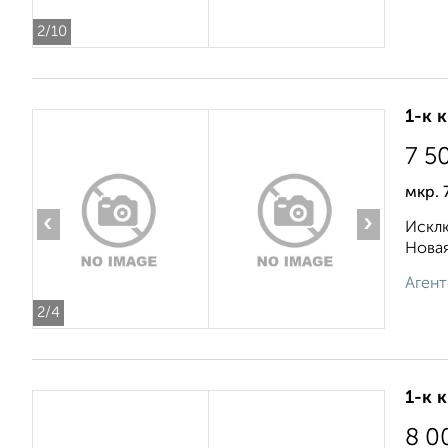
2
/10
1-к 
7 5
мкр.
‹
›
Исклю
Новая
Агент
2
/4
1-к 
8 0