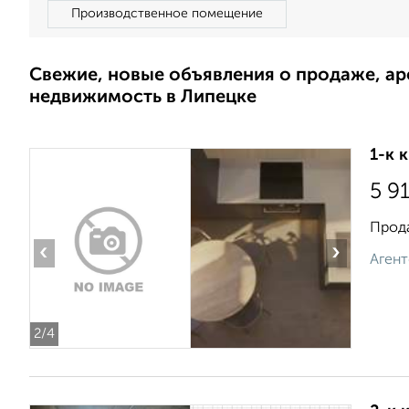
Производственное помещение
Свежие, новые объявления о продаже, а
недвижимость в Липецке
1-к 
5 9
Прода
‹
›
Агент
2
/4