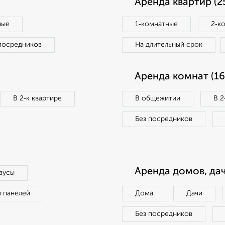
Аренда квартир (2
ные
1‑комнатные
2‑к
посредников
На длительный срок
Аренда комнат (16
В 2‑к квартире
В общежитии
В 2
Без посредников
Аренда домов, дач
аусы
п панелей
Дома
Дачи
Без посредников