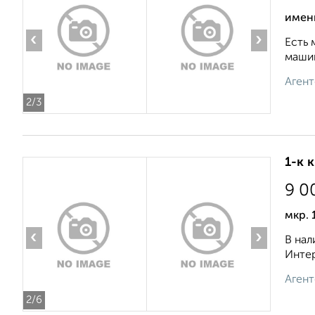
имени
‹
›
Есть 
машин
Агент
2
/3
1-к 
9 0
мкр. 
‹
›
В нал
Интер
Агент
2
/6