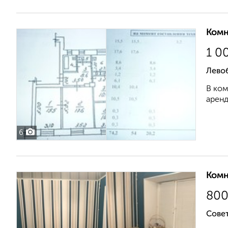
Комн
1 0
Лево
В ком
аренд
6
Комн
80
Совет