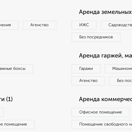
Аренда земельных 
чения
Агенство
ИЖС
Садоводст
Без посредников
Аренда гаржей, м
ражные боксы
Гаражи
Машиноме
Агенство
Без по
 (1)
Аренда коммерчес
Офисное помещение
ое помещение
Помещение свободного н