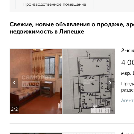
Производственное помещение
Свежие, новые объявления о продаже, а
недвижимость в Липецке
2-к 
4 0
мкр. 
‹
›
Прода
pаздe
Агент
2
/2