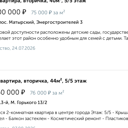
квартира, вторичка, 40м², 5/5 этаж
₽
00 000
₽
75 000
за м²
пос. Матырский, Энергостроителей 3
овой доступности расположены детские сады, государстве
елает этот район особенно удобным для семей с детьми. Та
ство, 24.07.2026
квартира, вторичка, 44м², 5/5 этаж
₽
50 000
₽
76 000
за м²
13-й, М. Горького 13/2
ся 2-комнатная квартира в центре города Этаж: 5/5 - Кры
ел - Балкон застеклен - Косметический ремонт - Пластиков