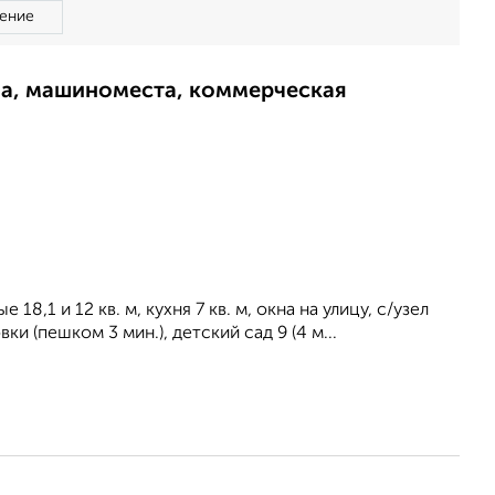
ение
ма, машиноместа, коммерческая
8,1 и 12 кв. м, кухня 7 кв. м, окна нa улицу, с/узeл
и (пешком 3 мин.), детский сад 9 (4 м...