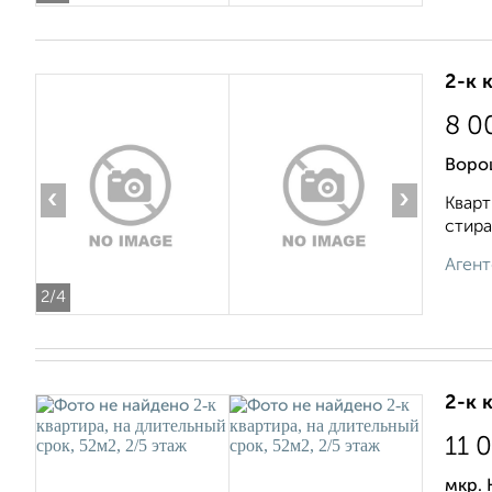
2-к 
8 0
Воро
‹
›
Кварт
стира
Агент
2
/4
2-к 
11 
мкр. 