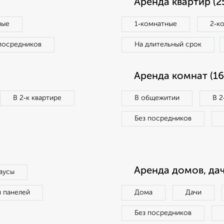
Аренда квартир (2
ные
1‑комнатные
2‑к
посредников
На длительный срок
Аренда комнат (16
В 2‑к квартире
В общежитии
В 2
Без посредников
Аренда домов, дач
аусы
п панелей
Дома
Дачи
Без посредников