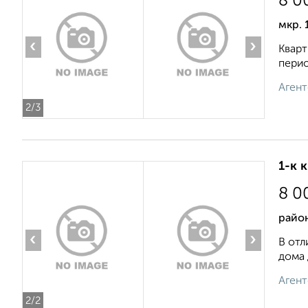
8 0
мкр. 
‹
›
Кварт
перио
Агент
2
/3
1-к 
8 0
район
‹
›
В отл
дома 
Агент
2
/2