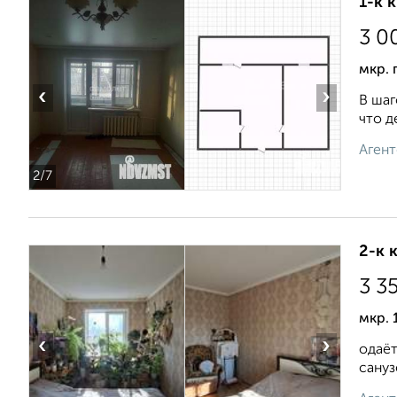
1-к 
3 0
мкр. 
‹
›
В шаг
что д
Агент
2
/7
2-к 
3 3
мкр. 
‹
›
одаёт
сануз