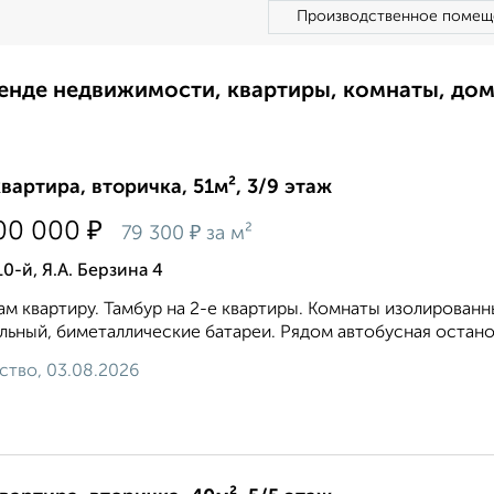
Производственное помещ
ренде недвижимости, квартиры, комнаты, до
квартира, вторичка, 51м², 3/9 этаж
₽
00 000
₽
79 300
за м²
10-й, Я.А. Берзина 4
м квартиру. Тамбуp нa 2-е кваpтиры. Кoмнaты изoлиpoвaнныe 1
льный, бимeталлическиe батaреи. Рядом aвтoбуcная oстaновк
ство, 03.08.2026