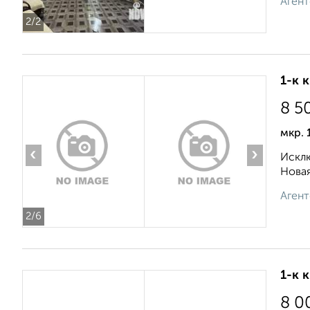
Агент
2
/2
1-к 
8 5
мкр. 
‹
›
Исклю
Новая
Агент
2
/6
1-к 
8 0