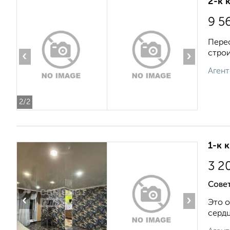
2-к 
9 5
Перео
строи
‹
›
Агент
2
/2
1-к 
3 2
Совет
‹
›
Это о
сердц