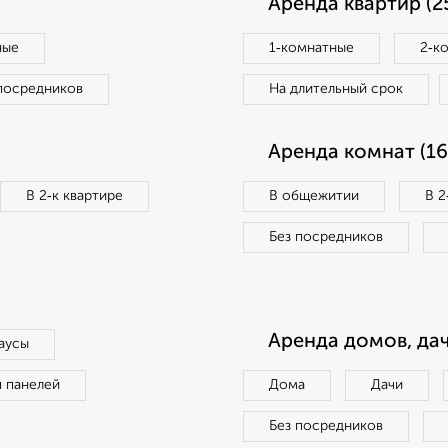
Аренда квартир (2
ные
1‑комнатные
2‑к
посредников
На длительный срок
Аренда комнат (16
В 2‑к квартире
В общежитии
В 2
Без посредников
Аренда домов, дач
аусы
п панелей
Дома
Дачи
Без посредников