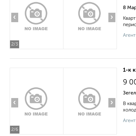
8 Мар
‹
›
Кварт
перио
Агент
2
/3
1-к 
9 0
Зегел
‹
›
В ква
холод
Агент
2
/6