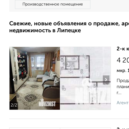
Производственное помещение
Свежие, новые объявления о продаже, а
недвижимость в Липецке
2-к 
4 2
мкр. 
‹
›
Прода
плани
г...
Агент
2
/2