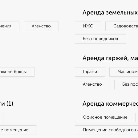
Аренда земельных 
чения
Агенство
ИЖС
Садоводст
Без посредников
Аренда гаржей, м
ражные боксы
Гаражи
Машиноме
Агенство
Без по
 (1)
Аренда коммерчес
Офисное помещение
ое помещение
Помещение свободного н