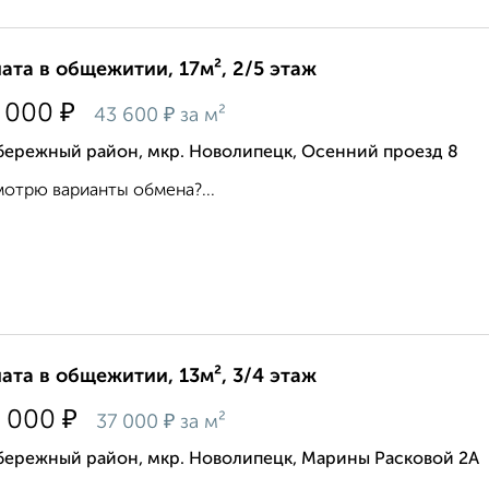
ата в общежитии, 17м², 2/5 этаж
₽
 000
₽
43 600
за м²
бережный район, мкр. Новолипецк, Осенний проезд 8
отрю варианты обмена?...
ата в общежитии, 13м², 3/4 этаж
₽
 000
₽
37 000
за м²
бережный район, мкр. Новолипецк, Марины Расковой 2А