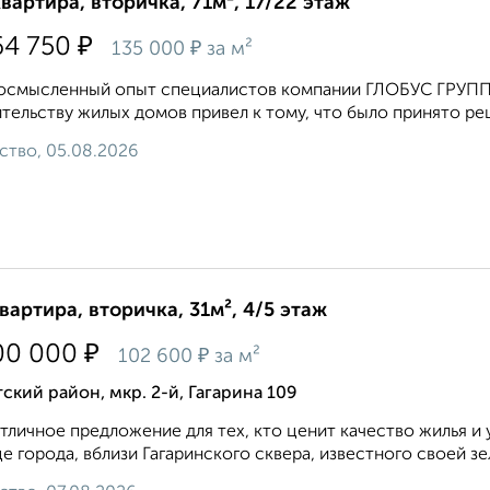
квартира, вторичка, 71м², 17/22 этаж
₽
64 750
₽
135 000
за м²
смысленный опыт специалистов компании ГЛОБУС ГРУПП, 
тельству жилых домов привел к тому, что было принято ре
ство, 05.08.2026
квартира, вторичка, 31м², 4/5 этаж
₽
00 000
₽
102 600
за м²
ский район, мкр. 2-й, Гагарина 109
тличное предложение для тех, кто ценит качество жилья 
е города, вблизи Гагаринского сквера, известного своей зе