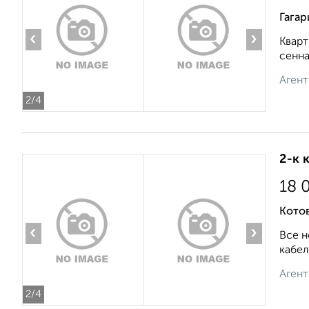
Гагар
‹
›
Кварт
сенна
Агент
2
/4
2-к 
18 
Кото
‹
›
Все н
кабел
Агент
2
/4