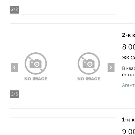
2
/2
2-к 
8 0
ЖК Сл
‹
›
В ква
есть 
Агент
2
/6
1-к 
9 0