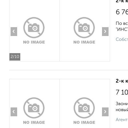
2-к 
6 7
По вс
"ИНСТ
‹
›
Собст
2
/10
2-к 
7 1
Звони
новый
‹
›
Агент