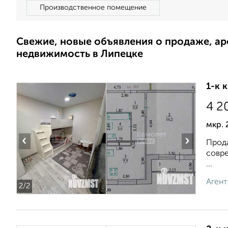
Производственное помещение
Свежие, новые объявления о продаже, а
недвижимость в Липецке
1-к 
4 2
мкр. 
‹
›
Прода
совре
...
Агент
2
/2