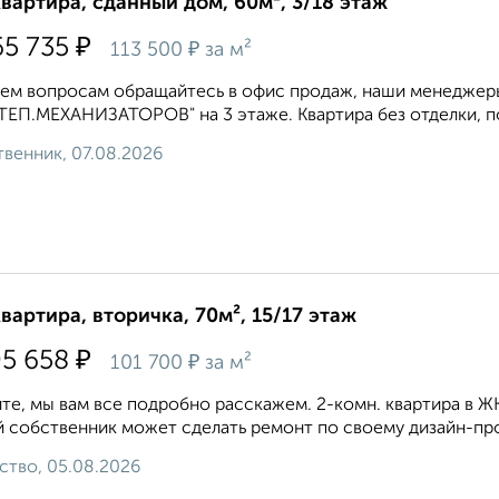
квартира, сданный дом, 60м², 3/18 этаж
₽
65 735
₽
113 500
за м²
ем вопросам обращайтесь в офис продаж, наши менеджеры 
ЕП.МЕХАНИЗАТОРОВ" на 3 этаже. Квартира без отделки, по
венник, 07.08.2026
квартира, вторичка, 70м², 15/17 этаж
₽
05 658
₽
101 700
за м²
те, мы вам все подробно расскажем. 2-комн. квартира в Ж
 собственник может сделать ремонт по своему дизайн-прое
ство, 05.08.2026