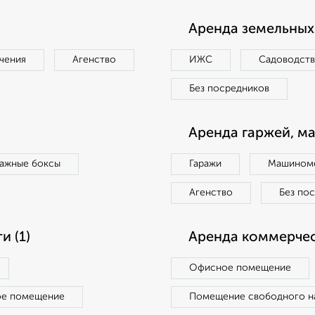
Аренда земельных 
чения
Агенство
ИЖС
Садоводст
Без посредников
Аренда гаржей, м
ражные боксы
Гаражи
Машиноме
Агенство
Без по
 (1)
Аренда коммерчес
Офисное помещение
ое помещение
Помещение свободного н