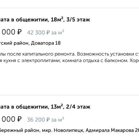
ата в общежитии, 18м², 3/5 этаж
₽
 000
₽
42 300
за м²
ский район, Доватора 18
лы после капитального ремонта. Возможность установки с
я кухня с электроплитами; комната отдыха с балконом. Хо
ата в общежитии, 13м², 2/4 этаж
₽
 000
₽
36 200
за м²
бережный район, мкр. Новолипецк, Адмирала Макарова 2