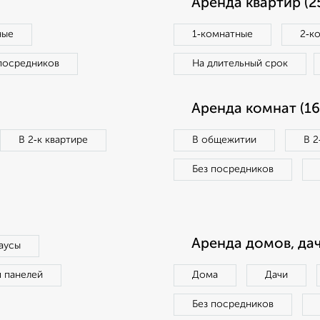
Аренда квартир (2
ные
1‑комнатные
2‑к
посредников
На длительный срок
Аренда комнат (16
В 2‑к квартире
В общежитии
В 2
Без посредников
Аренда домов, дач
аусы
п панелей
Дома
Дачи
Без посредников