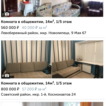
2
Комната в общежитии, 14м², 1/5 этаж
₽
₽
560 000
40 000
за м²
Левобережный район, мкр. Новолипецк, 9 Мая 67
8
Комната в общежитии, 14м², 1/5 этаж
₽
₽
800 000
57 200
за м²
Советский район, мкр. 1-й, Космонавтов 24