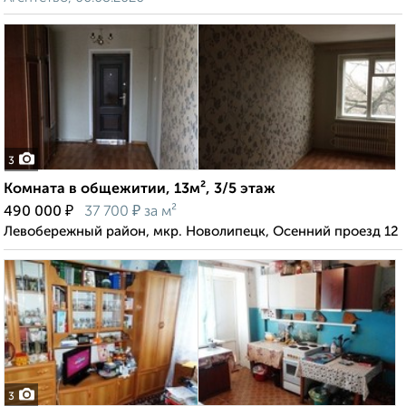
3
Комната в общежитии, 13м², 3/5 этаж
₽
₽
490 000
37 700
за м²
Левобережный район, мкр. Новолипецк, Осенний проезд 12
3