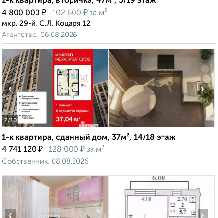
1-к квартира, вторичка, 47м², 5/19 этаж
₽
₽
4 800 000
102 600
за м²
мкр. 29-й, С.Л. Коцаря 12
Агентство, 06.08.2026
‹
›
2
/10
1-к квартира, сданный дом, 37м², 14/18 этаж
₽
₽
4 741 120
128 000
за м²
Собственник, 08.08.2026
‹
›