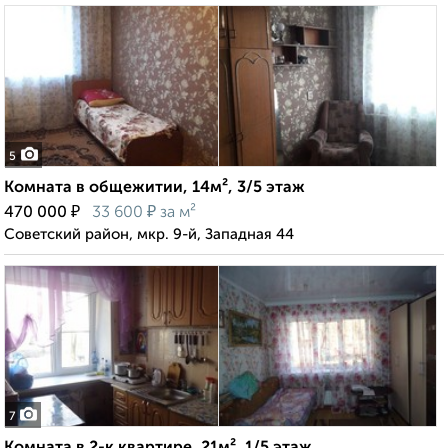
5
Комната в общежитии, 14м², 3/5 этаж
₽
₽
470 000
33 600
за м²
Советский район, мкр. 9-й, Западная 44
7