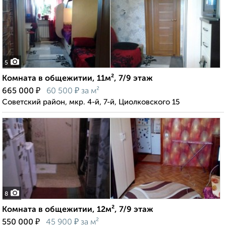
5
Комната в общежитии, 11м², 7/9 этаж
₽
₽
665 000
60 500
за м²
Советский район, мкр. 4-й, 7-й, Циолковского 15
8
Комната в общежитии, 12м², 7/9 этаж
₽
₽
550 000
45 900
за м²