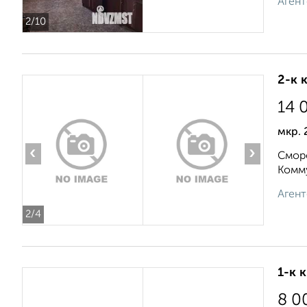
Агент
2
/10
2-к 
14 
мкр. 
‹
›
Сморо
Комму
Агент
2
/4
1-к 
8 0