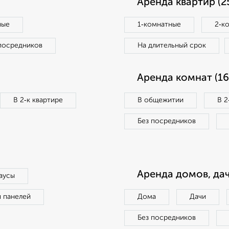
Аренда квартир (2
ные
1‑комнатные
2‑к
посредников
На длительный срок
Аренда комнат (16
В 2‑к квартире
В общежитии
В 2
Без посредников
Аренда домов, дач
аусы
п панелей
Дома
Дачи
Без посредников