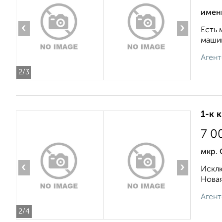
имени
‹
›
Есть 
машин
Агент
2
/3
1-к 
7 0
мкр.
‹
›
Исклю
Новая
Агент
2
/4