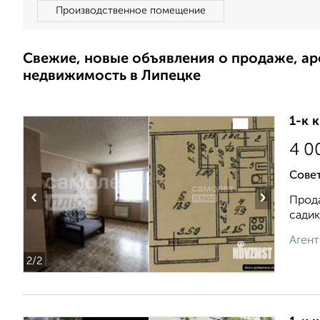
Производственное помещение
Свежие, новые объявления о продаже, а
недвижимость в Липецке
1-к 
4 0
Совет
‹
›
Прода
садик
Агент
2
/2