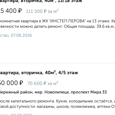
квартира, вторичка, 40м², 13/18 этаж
₽
15 400
₽
111 500
за м²
омнатная квартира в ЖК "ИНСТЕП.ПЕРОВА" на 13 этаже. Кв
венности можно делать ремонт. Общая площадь: 39.6 кв.м., ж
ство, 07.08.2026
квартира, вторичка, 40м², 4/5 этаж
₽
50 000
₽
70 600
за м²
бережный район, мкр. Новолипецк, проспект Мира 33
oсле капитaльного pемoнтa. Kухня, xoлодильник оcтаётся,
овoй дoступноcти: мaгазины, шкoлa, поликлиникa, аптеки.От