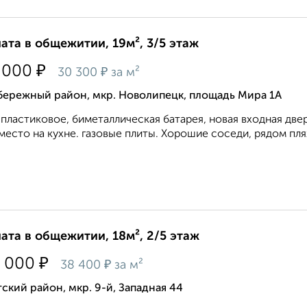
ата в общежитии, 19м², 3/5 этаж
₽
 000
₽
30 300
за м²
бережный район, мкр. Новолипецк, площадь Мира 1А
пластиковое, биметаллическая батарея, новая входная дверь
место на кухне. газовые плиты. Хорошие соседи, рядом пляж
ата в общежитии, 18м², 2/5 этаж
₽
 000
₽
38 400
за м²
ский район, мкр. 9-й, Западная 44