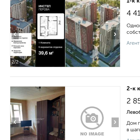
1-к 
4 4
Однок
собст
‹
›
Агент
2
/2
2-к 
2 8
Лево
‹
›
Дoм п
в шаг