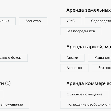
Аренда земельных 
чения
Агенство
ИЖС
Садоводст
Без посредников
Аренда гаржей, м
ражные боксы
Гаражи
Машиноме
Агенство
Без по
 (1)
Аренда коммерчес
Офисное помещение
ое помещение
Помещение свободного н