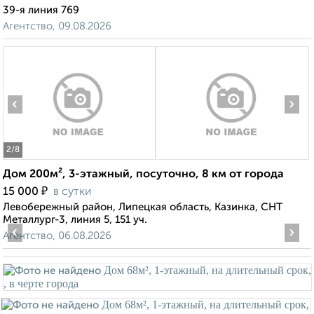
39-я линия 769
Агентство, 09.08.2026
‹
›
2
/8
Дом 200м², 3-этажный, посуточно, 8 км от города
₽
15 000
в сутки
Левобережный район, Липецкая область, Казинка, СНТ
Металлург-3, линия 5, 151 уч.
‹
›
Агентство, 06.08.2026