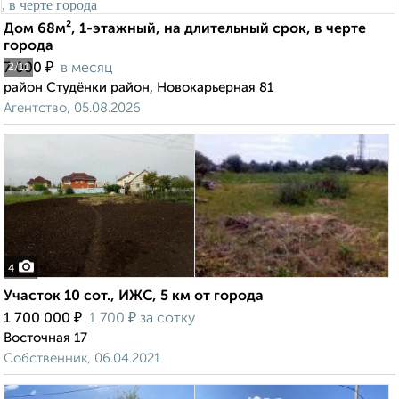
Дом 68м², 1-этажный, на длительный срок, в черте
города
₽
7 000
в месяц
2
/11
район Студёнки район, Новокарьерная 81
Агентство, 05.08.2026
4
Участок 10 сот., ИЖС, 5 км от города
₽
₽
1 700 000
1 700
за сотку
Восточная 17
Собственник, 06.04.2021