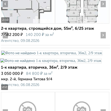
‹
›
2
/10
2-к квартира, строящийся дом, 55м², 6/25 этаж
‹
₽
₽
›
7 682 200
140 200
за м²
Агентство, 09.08.2026
1-к квартира, вторичка, 36м², 2/9 этаж
₽
₽
3 050 000
84 800
за м²
мкр. 2-й, Германа Титова 9/4
Агентство, 06.08.2026
2
/2