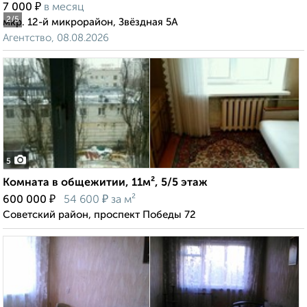
₽
7 000
в месяц
2
/5
мкр. 12-й микрорайон, Звёздная 5А
Агентство, 08.08.2026
5
Комната в общежитии, 11м², 5/5 этаж
₽
₽
600 000
54 600
за м²
Советский район, проспект Победы 72