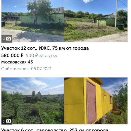
9
Участок 12 сот., ИЖС, 75 км от города
₽
₽
580 000
500
за сотку
Московская 43
Собственник, 05.07.2021
3
Участок 6 сот., садоводство, 253 км от города