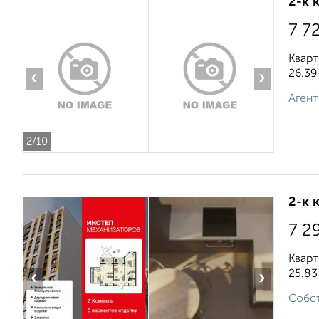
2-к 
7 7
Кварт
26.39
‹
›
Агент
2
/10
2-к 
7 2
Кварт
25.83
‹
›
Собст