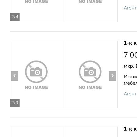
Агент
2
/4
1-к 
7 0
мкр. 
‹
›
Исклю
мебел
Агент
2
/9
1-к 