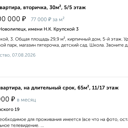
квартира, вторичка, 30м², 5/5 этаж
₽
00 000
₽
77 000
за м²
Новолипецк, имени Н.К. Крупской 3
кой, 3. Общая площадь 29,9 м², кирпичный дом, 5-й этаж. 
ой парк, магазин пятерочка, детский сад. Школа. Звоните д
ство, 07.08.2026
квартира, на длительный срок, 65м², 11/17 этаж
₽
000
в месяц
вского 19
еобходимое для проживания имеется (все что на фото, ост
ьное телевидение. ...