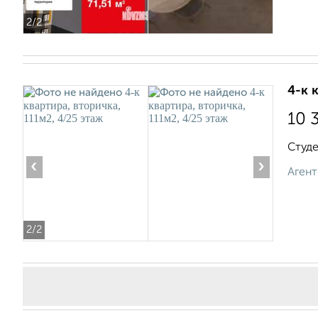
2
/2
4-к 
10 
Студе
‹
›
Агент
2
/2