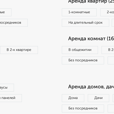
Аренда квартир (2
ные
1‑комнатные
2‑к
посредников
На длительный срок
Аренда комнат (16
В 2‑к квартире
В общежитии
В 2
Без посредников
Аренда домов, дач
аусы
п панелей
Дома
Дачи
Без посредников