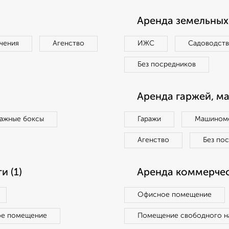
Аренда земельных 
чения
Агенство
ИЖС
Садоводст
Без посредников
Аренда гаржей, м
ражные боксы
Гаражи
Машиноме
Агенство
Без по
 (1)
Аренда коммерчес
Офисное помещение
ое помещение
Помещение свободного н