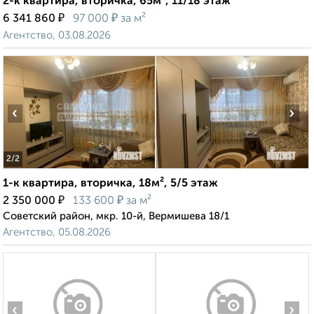
2-к квартира, вторичка, 65м², 11/18 этаж
₽
₽
6 341 860
97 000
за м²
Агентство, 03.08.2026
‹
›
2
/2
1-к квартира, вторичка, 18м², 5/5 этаж
₽
₽
2 350 000
133 600
за м²
Советский район, мкр. 10-й, Вермишева 18/1
Агентство, 05.08.2026
‹
›