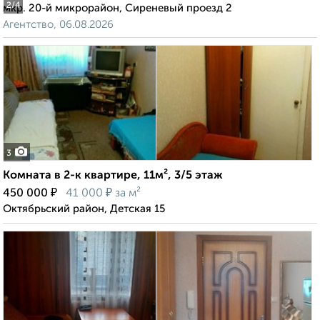
2
/4
мкр. 20-й микрорайон, Сиреневый проезд 2
Агентство, 06.08.2026
3
Комната в 2-к квартире, 11м², 3/5 этаж
₽
₽
450 000
41 000
за м²
Октябрьский район, Детская 15