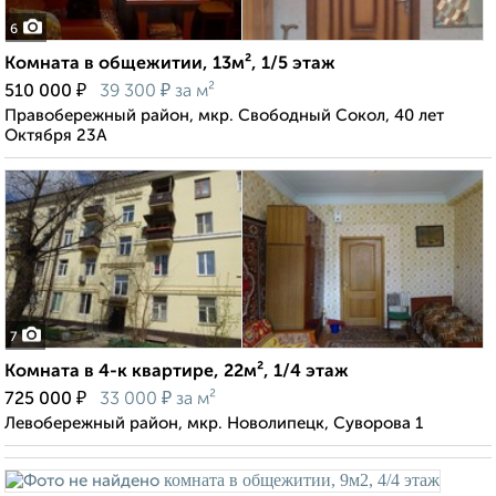
6
Комната в общежитии, 13м², 1/5 этаж
₽
₽
510 000
39 300
за м²
Правобережный район, мкр. Свободный Сокол, 40 лет
Октября 23А
7
Комната в 4-к квартире, 22м², 1/4 этаж
₽
₽
725 000
33 000
за м²
Левобережный район, мкр. Новолипецк, Суворова 1