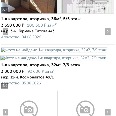
2
/2
1-к квартира, вторичка, 36м², 5/5 этаж
₽
₽
3 650 000
100 300
за м²
‹
›
мкр. 3-й, Германа Титова 4/3
Агентство, 04.08.2026
1-к квартира, вторичка, 32м², 7/9 этаж
₽
₽
3 000 000
92 600
за м²
мкр. 11-й, Космонавтов 49/1
Агентство, 05.08.2026
2
/6
‹
›