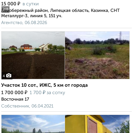
₽
15 000
в сутки
2
/8
Левобережный район, Липецкая область, Казинка, СНТ
Металлург-3, линия 5, 151 уч.
Агентство, 06.08.2026
4
Участок 10 сот., ИЖС, 5 км от города
₽
₽
1 700 000
1 700
за сотку
Восточная 17
Собственник, 06.04.2021