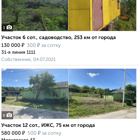
3
Участок 6 сот., садоводство, 253 км от города
₽
₽
130 000
300
за сотку
31-я линия 1111
Собственник, 04.07.2021
9
Участок 12 сот., ИЖС, 75 км от города
₽
₽
580 000
500
за сотку