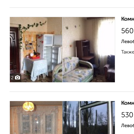
Комн
560
Левоб
Также
2
Комн
530
Лево