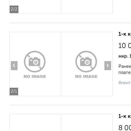
2
/2
1-к 
10 
мкр. 
‹
›
Ранее
плате
Агент
2
/1
1-к 
8 0