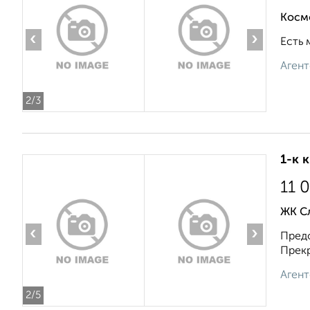
Косм
‹
›
Есть 
Агент
2
/3
1-к 
11 
ЖК Сл
‹
›
Предо
Прекр
Агент
2
/5