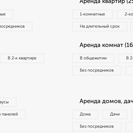
Аренда квартир (2
ные
1‑комнатные
2‑к
посредников
На длительный срок
Аренда комнат (16
В 2‑к квартире
В общежитии
В 2
Без посредников
Аренда домов, дач
аусы
п панелей
Дома
Дачи
Без посредников