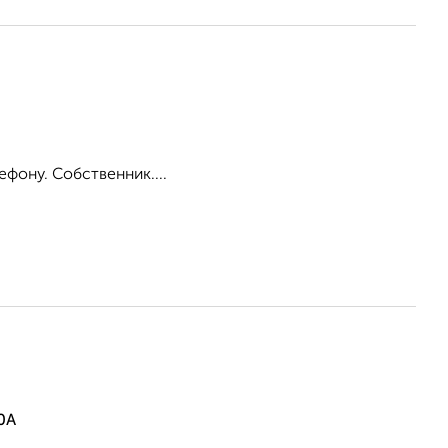
ефону. Собственник....
0А