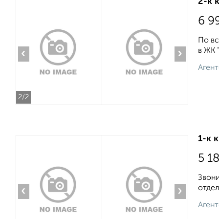
2-к 
6 9
По вс
в ЖК 
‹
›
Агент
2
/2
1-к 
5 1
Звони
отдел
‹
›
Агент