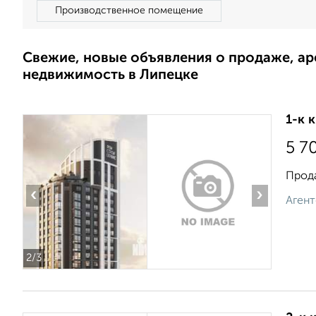
Производственное помещение
Свежие, новые объявления о продаже, а
недвижимость в Липецке
1-к 
5 7
Прода
‹
›
Агент
2
/3