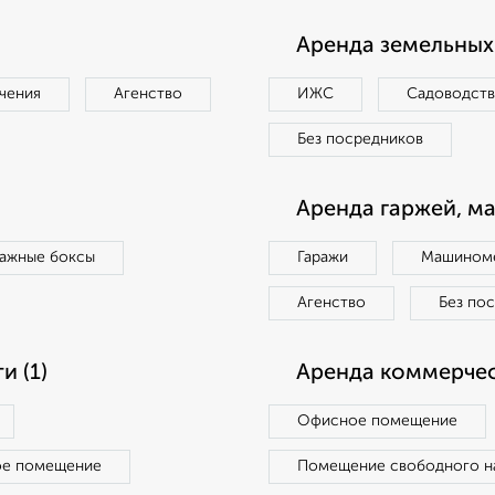
Аренда земельных 
чения
Агенство
ИЖС
Садоводст
Без посредников
Аренда гаржей, м
ражные боксы
Гаражи
Машиноме
Агенство
Без по
 (1)
Аренда коммерчес
Офисное помещение
ое помещение
Помещение свободного н