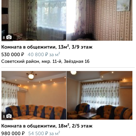
8
Комната в общежитии, 13м², 3/9 этаж
₽
₽
530 000
40 800
за м²
Советский район, мкр. 11-й, Звёздная 16
8
Комната в общежитии, 18м², 2/5 этаж
₽
₽
980 000
54 500
за м²