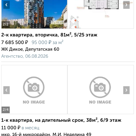
‹
›
2
/2
2-к квартира, вторичка, 81м², 5/25 этаж
₽
₽
7 685 500
95 000
за м²
ЖК Дикое, Депутатская 60
Агентство, 06.08.2026
‹
›
2
/4
1-к квартира, на длительный срок, 38м², 6/9 этаж
₽
11 000
в месяц
мкр. 16-й микрорайон, М.И. Неделина 49