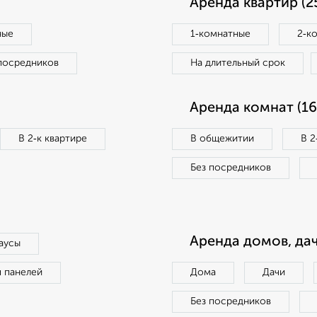
Аренда квартир (2
ные
1‑комнатные
2‑к
посредников
На длительный срок
Аренда комнат (16
В 2‑к квартире
В общежитии
В 2
Без посредников
Аренда домов, дач
аусы
п панелей
Дома
Дачи
Без посредников