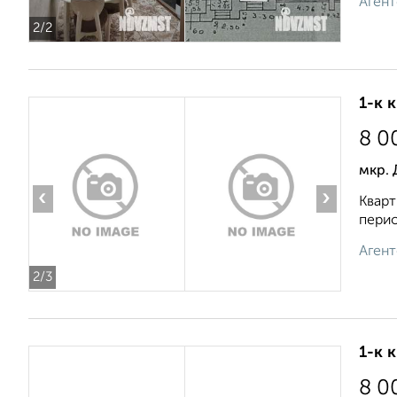
Агент
2
/2
1-к 
8 0
мкр. 
‹
›
Кварт
перио
Агент
2
/3
1-к 
8 0