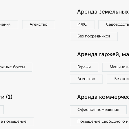
Аренда земельных 
чения
Агенство
ИЖС
Садоводст
Без посредников
Аренда гаржей, м
ражные боксы
Гаражи
Машиноме
Агенство
Без по
 (1)
Аренда коммерчес
Офисное помещение
ое помещение
Помещение свободного н