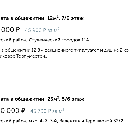
ата в общежитии, 12м², 7/9 этаж
₽
 000
₽
45 900
за м²
ский район, Студенческий городок 11А
 в общежитии 12,8м секционного типа.туалет и душ на 2 ко
иковое.Торг уместен...
ата в общежитии, 23м², 5/6 этаж
₽
50 000
₽
45 700
за м²
ский район, мкр. 4-й, 7-й, Валентины Терешковой 32/2