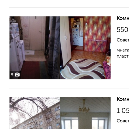
Комн
550
Совет
мната
пласт
8
Комн
1 0
Совет