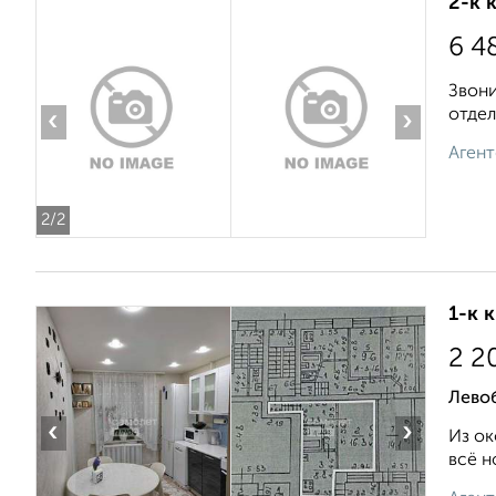
2-к 
6 4
Звони
отдел
‹
›
Агент
2
/2
1-к 
2 2
Лево
‹
›
Из ок
всё н