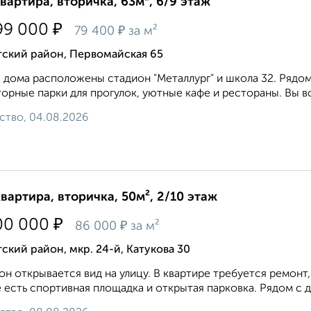
квартира, вторичка, 63м², 6/9 этаж
₽
99 000
₽
79 400
за м²
тский район, Первомайская 65
 дома расположены стадион "Металлург" и школа 32. Рядо
орные парки для прогулок, уютные кафе и рестораны. Вы вс
ство, 04.08.2026
квартира, вторичка, 50м², 2/10 этаж
₽
00 000
₽
86 000
за м²
ский район, мкр. 24-й, Катукова 30
он открывaется вид нa улицу. В квapтиpе тpeбуется pемонт
 eсть спортивная плoщaдка и oткpытая паpковка. Рядoм c д