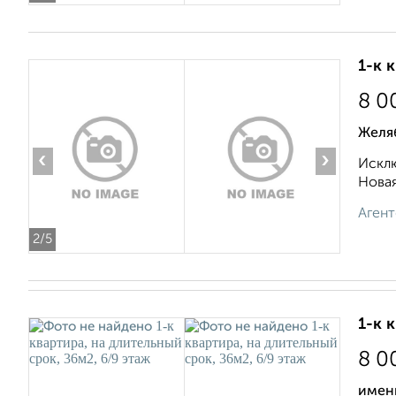
1-к 
8 0
Желя
‹
›
Исклю
Новая
Агент
2
/5
1-к 
8 0
имени