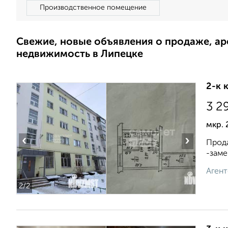
Производственное помещение
Свежие, новые объявления о продаже, а
недвижимость в Липецке
2-к 
3 2
мкр. 
‹
›
Прода
-заме
Агент
2
/2