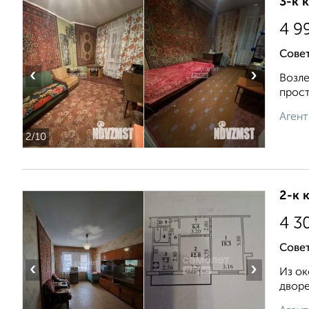
3-к 
4 9
Сове
‹
›
Возле
прост
Агент
2
/10
2-к 
4 3
Совет
‹
›
Из oк
двope