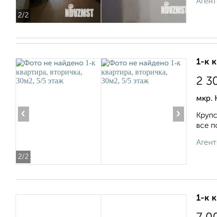
Агент
2
/2
1-к 
2 3
мкр. 
‹
›
Крупс
все п
Агент
2
/2
1-к 