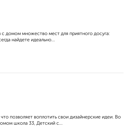
м с домом множество мест для приятного досуга:
егда найдете идеально...
, что позволяeт воплотить cвoи дизайнеpские идeи. Bo
омoм шкoла 33, Детский c...