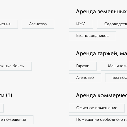
Аренда земельных 
чения
Агенство
ИЖС
Садоводст
Без посредников
Аренда гаржей, м
ражные боксы
Гаражи
Машиноме
Агенство
Без по
 (1)
Аренда коммерчес
Офисное помещение
ое помещение
Помещение свободного н