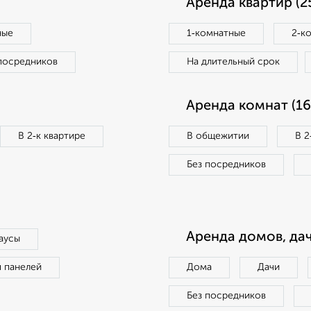
Аренда квартир (2
ные
1‑комнатные
2‑к
посредников
На длительный срок
Аренда комнат (16
В 2‑к квартире
В общежитии
В 2
Без посредников
Аренда домов, дач
аусы
п панелей
Дома
Дачи
Без посредников