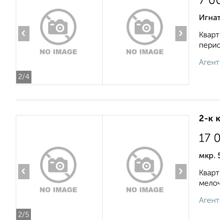
7 0
Игнат
‹
›
Кварт
перио
Агент
2
/4
2-к 
17 
мкр.
‹
›
Кварт
мелоч
Агент
2
/5