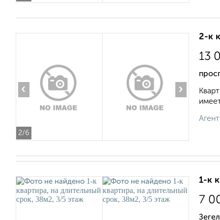
2-к 
13 
прос
‹
›
Кварт
имеет
Агент
2
/6
1-к 
7 0
Зегел