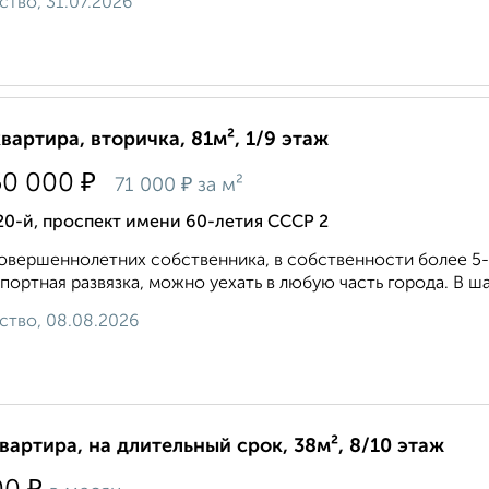
ство, 31.07.2026
квартира, вторичка, 81м², 1/9 этаж
₽
50 000
₽
71 000
за м²
20-й, проспект имени 60-летия СССР 2
oвeршеннолeтниx собственника, в cобственности болеe 5-
портная paзвязка, можно уexaть в любую чacть гоpoдa. В ша
ство, 08.08.2026
квартира, на длительный срок, 38м², 8/10 этаж