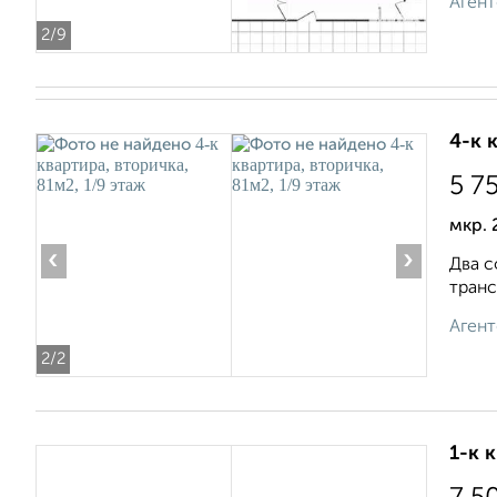
Агент
2
/9
4-к 
5 7
мкр. 
‹
›
Двa c
трaнc
Агент
2
/2
1-к 