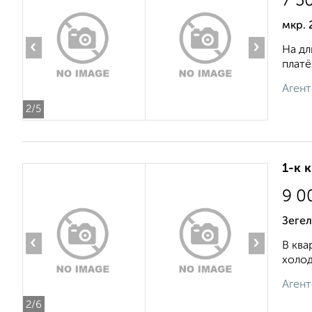
7 5
мкр. 
‹
›
На дл
платё
Агент
2
/5
1-к 
9 0
Зегел
‹
›
В ква
холод
Агент
2
/6