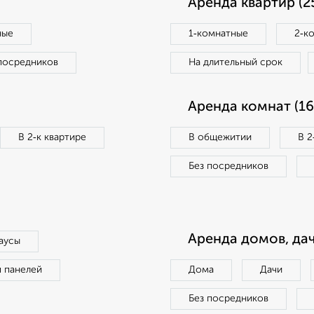
Аренда квартир (2
ные
1‑комнатные
2‑к
посредников
На длительный срок
Аренда комнат (16
В 2‑к квартире
В общежитии
В 2
Без посредников
Аренда домов, дач
аусы
п панелей
Дома
Дачи
Без посредников