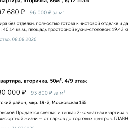
квартира, вторичка, 86м², 6/17 этаж
₽
87 680
₽
96 000
за м²
ира без отделки, полностью готова к чистовой отделке и д
: 40.14 кв.м., площадь просторной кухни-столовой: 19.42 кв.
ство, 08.08.2026
квартира, вторичка, 50м², 4/9 этаж
₽
80 000
₽
93 800
за м²
ский район, мкр. 19-й, Московская 135
вской Продается светлая и теплая 2-комнатная квартира в
омфортной жизни — от парков до торговых центров. ГЛА