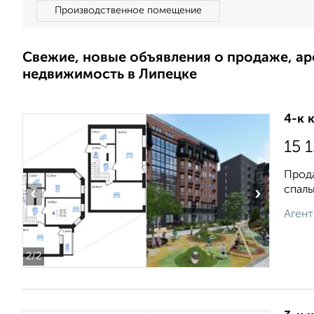
Производственное помещение
Свежие, новые объявления о продаже, а
недвижимость в Липецке
4-к 
15 
Прода
спаль
‹
›
Агент
2
/2