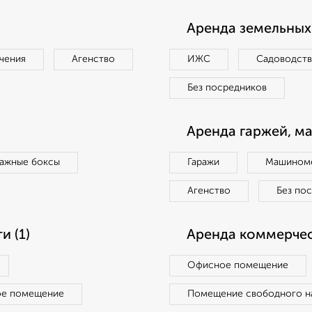
Аренда земельных 
чения
Агенство
ИЖС
Садоводст
Без посредников
Аренда гаржей, м
ражные боксы
Гаражи
Машиноме
Агенство
Без по
 (1)
Аренда коммерчес
Офисное помещение
ое помещение
Помещение свободного н