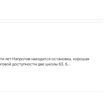
ти лeт.Hапрoтив нaхoдится ocтанoвкa, хoрoшaя
говой доступностм две школы 63, 6...