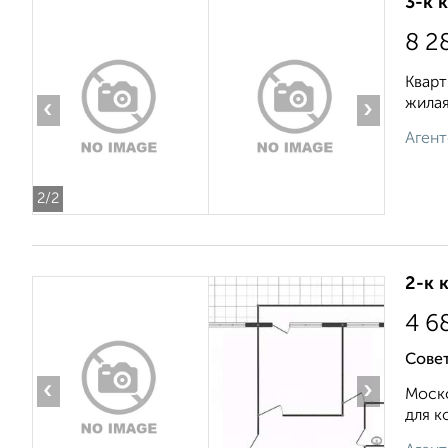
3-к 
8 2
Кварт
жилая
‹
›
Агент
2
/2
2-к 
4 6
Совет
‹
›
Моско
для к