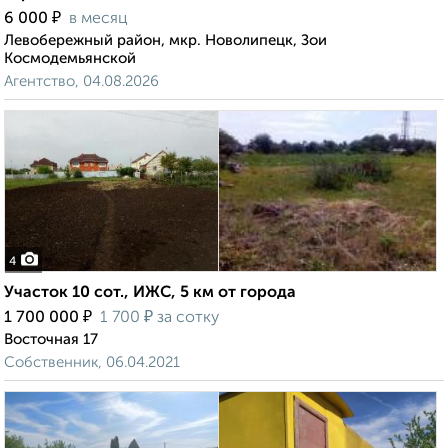
₽
6 000
в месяц
Левобережный район, мкр. Новолипецк, Зои
Космодемьянской
Агентство, 04.08.2026
4
Участок 10 сот., ИЖС, 5 км от города
₽
₽
1 700 000
1 700
за сотку
Восточная 17
Собственник, 06.04.2021