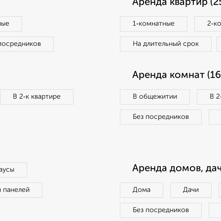
Аренда квартир (2
ные
1‑комнатные
2‑к
посредников
На длительный срок
Аренда комнат (16
В 2‑к квартире
В общежитии
В 2
Без посредников
Аренда домов, дач
аусы
п панелей
Дома
Дачи
Без посредников