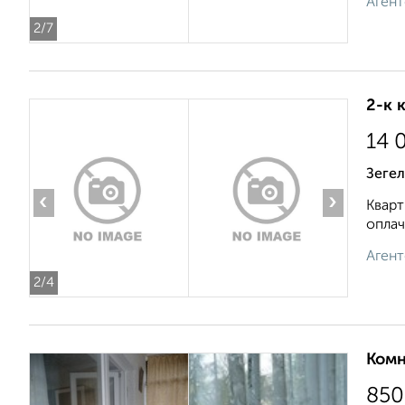
Агент
2
/7
2-к 
14 
Зегел
‹
›
Кварт
оплач
Агент
2
/4
Комн
850