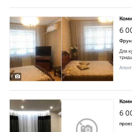
Комн
6 0
Фрун
Для к
тридц
Агент
6
Комн
6 0
прое