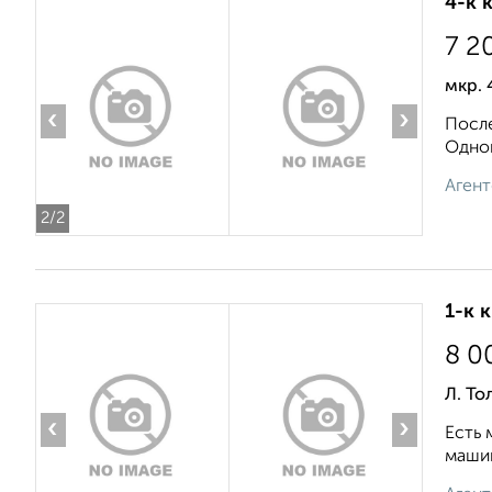
4-к 
7 2
мкр. 
‹
›
После
Одноп
Агент
2
/2
1-к 
8 0
Л. То
‹
›
Есть 
машин