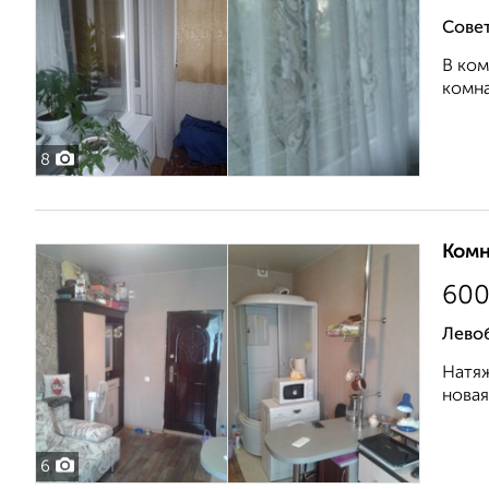
Совет
В ком
комна
8
Комн
60
Лево
Натяж
новая
6