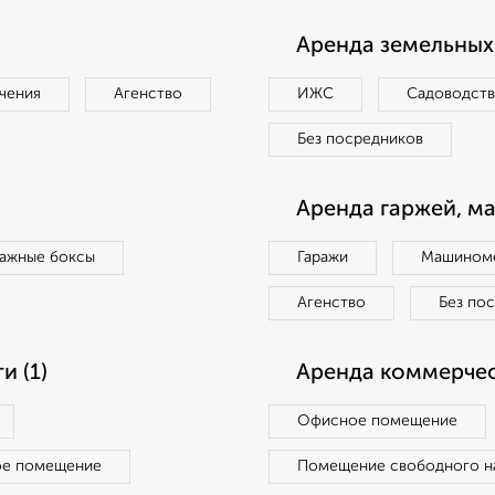
Аренда земельных 
чения
Агенство
ИЖС
Садоводст
Без посредников
Аренда гаржей, м
ражные боксы
Гаражи
Машиноме
Агенство
Без по
 (1)
Аренда коммерчес
Офисное помещение
ое помещение
Помещение свободного н