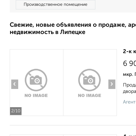
Производственное помещение
Свежие, новые объявления о продаже, а
недвижимость в Липецке
2-к 
6 9
мкр. 
‹
›
Прода
двора
Агент
2
/10