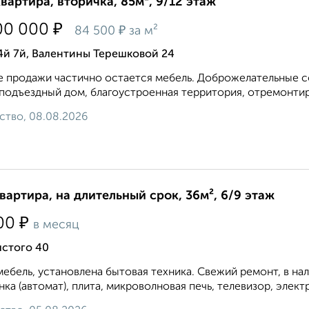
квартира, вторичка, 85м², 9/12 этаж
₽
00 000
₽
84 500
за м²
4й 7й, Валентины Терешковой 24
 продажи частично остается мебель. Доброжелательные со
одъездный дом, благоустроенная территория, отремонтир
ство, 08.08.2026
квартира, на длительный срок, 36м², 6/9 этаж
₽
00
в месяц
лстого 40
мебель, установлена бытовая техника. Свежий ремонт, в на
ка (автомат), плита, микроволновая печь, телевизор, элект