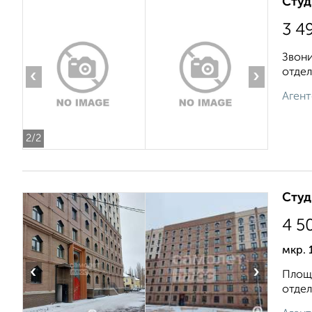
Студ
3 4
Звони
отдел
‹
›
Агент
2
/2
Студ
4 5
мкр. 
‹
›
Площа
отдел