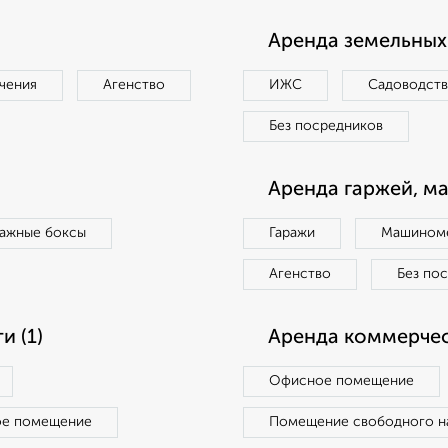
Аренда земельных 
чения
Агенство
ИЖС
Садоводст
Без посредников
Аренда гаржей, м
ражные боксы
Гаражи
Машиноме
Агенство
Без по
 (1)
Аренда коммерчес
Офисное помещение
ое помещение
Помещение свободного н