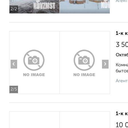
Агент
2
/2
1-к 
3 5
Октяб
‹
›
Комна
бытов
Агент
2
/5
1-к 
10 