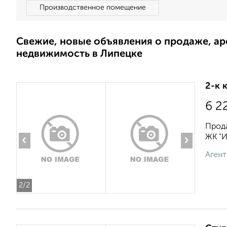
Производственное помещение
Свежие, новые объявления о продаже, а
недвижимость в Липецке
2-к 
6 2
Прода
ЖК "И
‹
›
Агент
2
/2