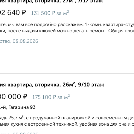
ия квартира, вторичка, 27м², 7/17 этаж
₽
92 640
₽
131 500
за м²
те, мы вам все подробно расскажем. 1-комн. квартира-сту
ки, после выдачи ключей можно делать ремонт. Общая площад
ство, 08.08.2026
ия квартира, вторичка, 26м², 9/10 этаж
₽
00 000
₽
175 100
за м²
1-й, Гагарина 93
дь 25,7 м², с продуманной планировкой и современным ди
ьная кухня с встроенной техникой, удобная зона для сна и 