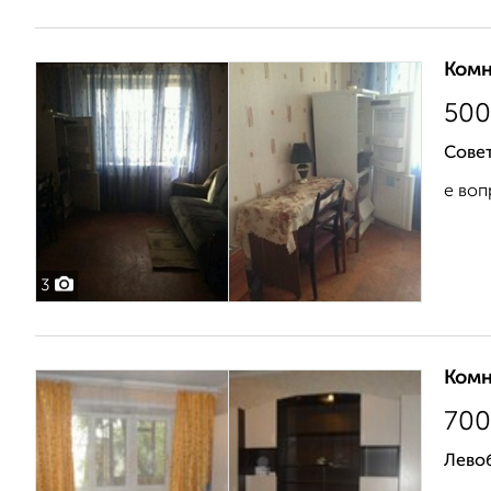
Комн
500
Совет
е воп
3
Комн
700
Лево