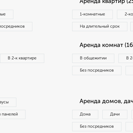
Аренда квартир (2
ные
1‑комнатные
2‑к
посредников
На длительный срок
Аренда комнат (16
В 2‑к квартире
В общежитии
В 2
Без посредников
Аренда домов, дач
аусы
п панелей
Дома
Дачи
Без посредников