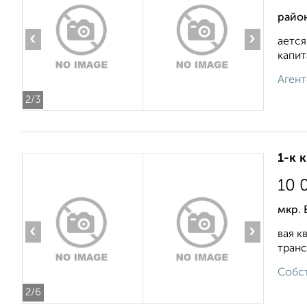
район
‹
›
ается
капит
Агент
2
/3
1-к 
10 
мкр. 
‹
›
вая к
транс
Собст
2
/6