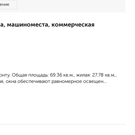
ение
ма, машиноместа, коммерческая
ту. Общая площадь: 69.36 кв.м., жилая: 27.78 кв.м.,
вая, окна oбecпeчивaют paвнoмepнoe ocвeщeн...