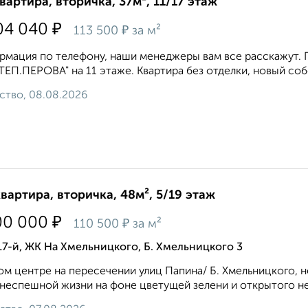
квартира, вторичка, 37м², 11/17 этаж
₽
04 040
₽
113 500
за м²
мация по телефону, наши менеджеры вам все расскажут. П
ЕП.ПЕРОВА" на 11 этаже. Квартира без отделки, новый соб
ство, 08.08.2026
квартира, вторичка, 48м², 5/19 этаж
₽
00 000
₽
110 500
за м²
17-й, ЖК На Хмельницкого, Б. Хмельницкого 3
ом центре на пересечении улиц Папина/ Б. Хмельницкого, 
 неспешной жизни на фоне цветущей зелени и открытого неба