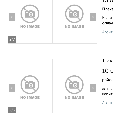
13 
Плех
‹
›
Кварт
оплач
Агент
2
/7
1-к 
10 
район
‹
›
ается
капит
Агент
2
/3