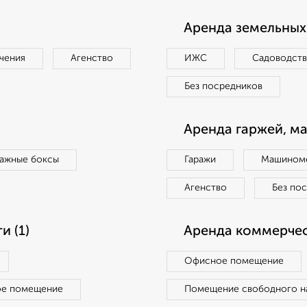
Аренда земельных 
чения
Агенство
ИЖС
Садоводст
Без посредников
Аренда гаржей, м
ражные боксы
Гаражи
Машиноме
Агенство
Без по
 (1)
Аренда коммерчес
Офисное помещение
ое помещение
Помещение свободного н