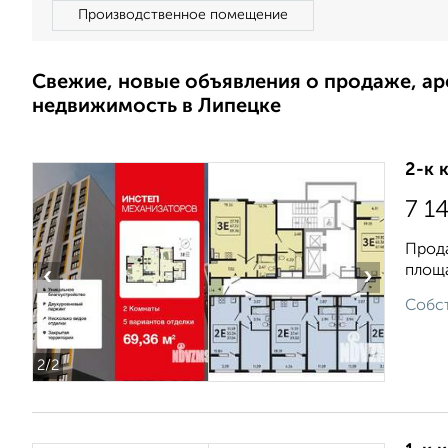
Производственное помещение
Свежие, новые объявления о продаже, а
недвижимость в Липецке
2-к 
7 1
Прода
площа
‹
›
Собст
2
/2