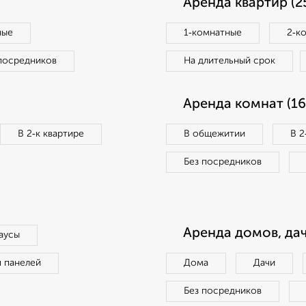
Аренда квартир (2
ные
1‑комнатные
2‑к
посредников
На длительный срок
Аренда комнат (16
В 2‑к квартире
В общежитии
В 2
Без посредников
Аренда домов, дач
аусы
п панелей
Дома
Дачи
Без посредников