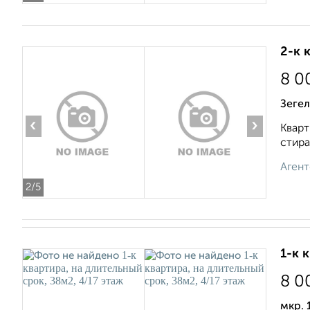
2-к 
8 0
Зегел
‹
›
Кварт
стира
Агент
2
/5
1-к 
8 0
мкр.