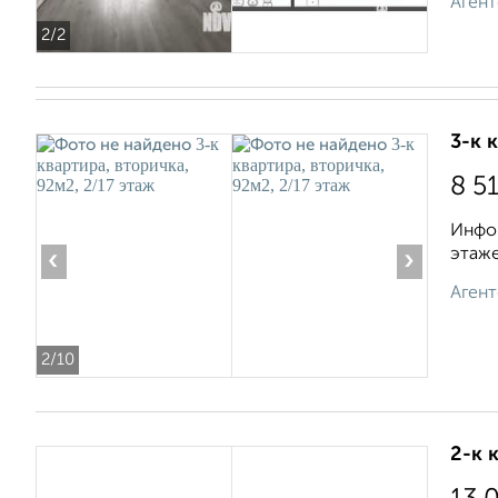
Агент
2
/2
3-к 
8 5
Инфор
этаже
‹
›
Агент
2
/10
2-к 