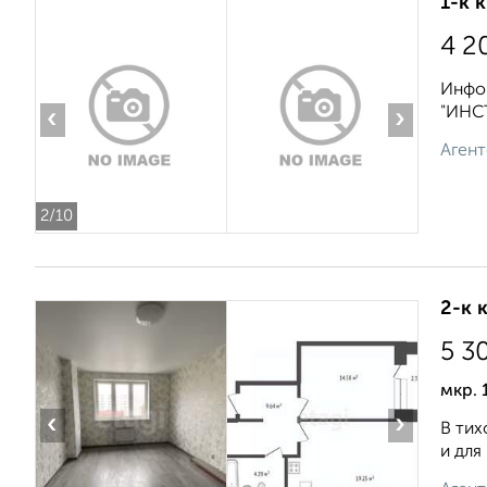
1-к 
4 2
Инфор
"ИНСТ
‹
›
Агент
2
/10
2-к 
5 3
мкр. 
‹
›
В тих
и для