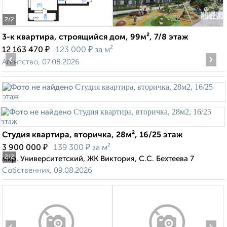
2
/2
3-к квартира, строящийся дом, 99м², 7/8 этаж
₽
₽
12 163 470
123 000
за м²
‹
›
Агентство, 07.08.2026
Студия квартира, вторичка, 28м², 16/25 этаж
₽
₽
3 900 000
139 300
за м²
2
/2
мкр. Университетский, ЖК Виктория, С.С. Бехтеева 7
Собственник, 09.08.2026