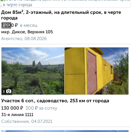
Дом 85м², 2-этажный, на длительный срок, в черте
города
₽
7 000
в месяц
2
/14
мкр. Дикое, Верхняя 105
Агентство, 08.08.2026
3
Участок 6 сот., садоводство, 253 км от города
₽
₽
130 000
300
за сотку
31-я линия 1111
Собственник, 04.07.2021