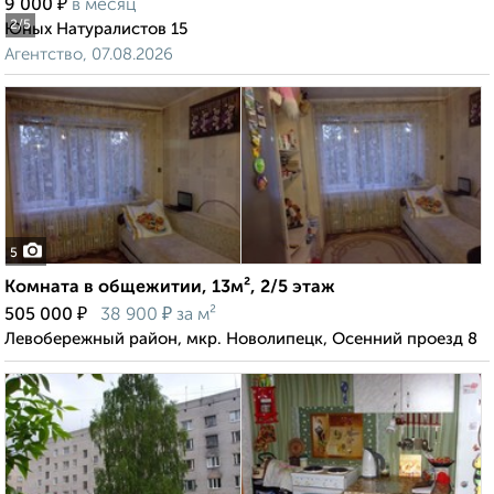
₽
9 000
в месяц
2
/5
Юных Натуралистов 15
Агентство, 07.08.2026
5
Комната в общежитии, 13м², 2/5 этаж
₽
₽
505 000
38 900
за м²
Левобережный район, мкр. Новолипецк, Осенний проезд 8