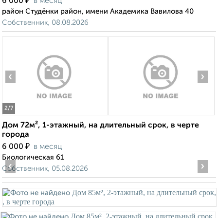
₽
6 000
в месяц
район Студёнки район, имени Академика Вавилова 40
Собственник, 08.08.2026
‹
›
2
/7
Дом 72м², 1-этажный, на длительный срок, в черте
города
₽
6 000
в месяц
Биологическая 61
‹
›
Собственник, 05.08.2026