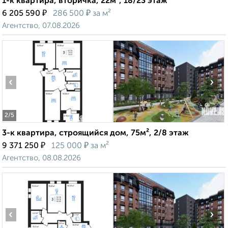
1-к квартира, вторичка, 22м², 18/23 этаж
₽
₽
6 205 590
286 500
за м²
Агентство, 07.08.2026
‹
›
2
/5
3-к квартира, строящийся дом, 75м², 2/8 этаж
₽
₽
9 371 250
125 000
за м²
Агентство, 08.08.2026
‹
›