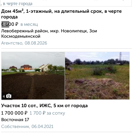
Дом 45м², 1-этажный, на длительный срок, в черте
города
₽
6 000
в месяц
2
/7
Левобережный район, мкр. Новолипецк, Зои
Космодемьянской
Агентство, 08.08.2026
4
Участок 10 сот., ИЖС, 5 км от города
₽
₽
1 700 000
1 700
за сотку
Восточная 17
Собственник, 06.04.2021