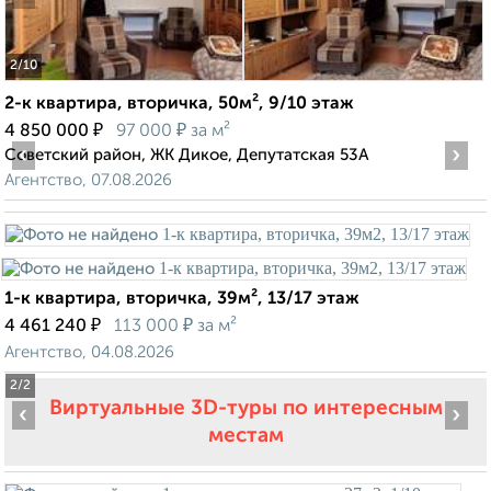
2
/10
2-к квартира, вторичка, 50м², 9/10 этаж
₽
₽
4 850 000
97 000
за м²
‹
›
Советский район, ЖК Дикое, Депутатская 53А
Агентство, 07.08.2026
1-к квартира, вторичка, 39м², 13/17 этаж
₽
₽
4 461 240
113 000
за м²
Агентство, 04.08.2026
2
/2
Виртуальные 3D-туры по интересным
‹
›
местам