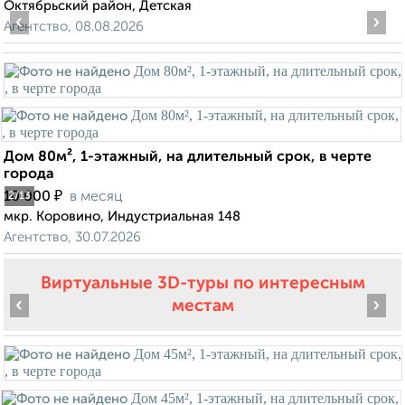
Октябрьский район, Детская
‹
›
Агентство, 08.08.2026
Дом 80м², 1-этажный, на длительный срок, в черте
города
₽
10 000
в месяц
2
/13
мкр. Коровино, Индустриальная 148
Агентство, 30.07.2026
Виртуальные 3D-туры по интересным
‹
›
местам