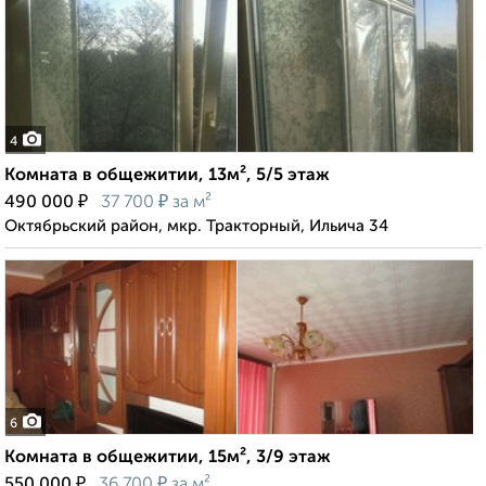
4
Комната в общежитии, 13м², 5/5 этаж
₽
₽
490 000
37 700
за м²
Октябрьский район, мкр. Тракторный, Ильича 34
6
Комната в общежитии, 15м², 3/9 этаж
₽
₽
550 000
36 700
за м²