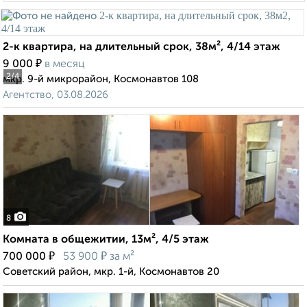
2-к квартира, на длительный срок, 38м², 4/14 этаж
₽
9 000
в месяц
2
/4
мкр. 9-й микрорайон, Космонавтов 108
Агентство, 03.08.2026
8
Комната в общежитии, 13м², 4/5 этаж
₽
₽
700 000
53 900
за м²
Советский район, мкр. 1-й, Космонавтов 20