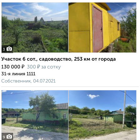
3
Участок 6 сот., садоводство, 253 км от города
₽
₽
130 000
300
за сотку
31-я линия 1111
Собственник, 04.07.2021
9