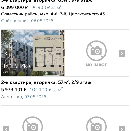
3-к квартира, вторичка, 63м², 9/9 этаж
₽
₽
6 099 000
96 900
за м²
Советский район, мкр. 4-й, 7-й, Циолковского 43
Собственник, 06.08.2026
‹
›
2
/2
2-к квартира, вторичка, 57м², 2/9 этаж
₽
₽
5 933 401
104 100
за м²
Агентство, 03.08.2026
‹
›